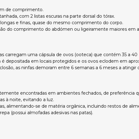
6 cm de comprimento.
tanhada, com 2 listas escuras na parte dorsal do tórax.
 longas e finas, quase do mesmo comprimento do corpo.
são do comprimento do abdómen ou ligeiramente maiores em amb
s carregam uma cápsula de ovos (ooteca) que contém 35 a 40 
 é depositada em locais protegidos e os ovos eclodem em apr
closão, as ninfas demoram entre 6 semanas a 6 meses a atingir o
temente encontradas em ambientes fechados, de preferência q
as à noite, evitando a luz.
s, alimentando-se de matéria orgânica, incluindo restos de alimen
trepa (possui almofadas adesivas nas patas).