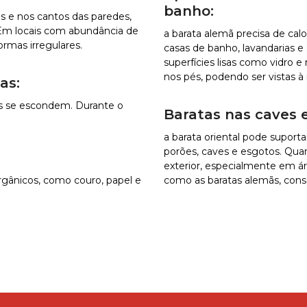
banho:
s e nos cantos das paredes,
. Em locais com abundância de
a barata alemã precisa de c
rmas irregulares.
casas de banho, lavandarias e
superfícies lisas como vidro 
nos pés, podendo ser vistas à 
as:
as se escondem. Durante o
Baratas nas caves e
a barata oriental pode supor
porões, caves e esgotos. Qua
exterior, especialmente em á
gânicos, como couro, papel e
como as baratas alemãs, conse