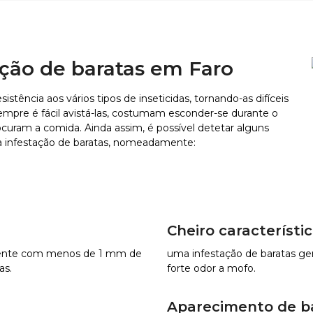
tação de baratas em Faro
istência aos vários tipos de inseticidas, tornando-as difíceis
mpre é fácil avistá-las, costumam esconder-se durante o
rocuram a comida. Ainda assim, é possível detetar alguns
a infestação de baratas, nomeadamente:
Cheiro característic
lmente com menos de 1 mm de
uma infestação de baratas ge
as.
forte odor a mofo.
Aparecimento de ba