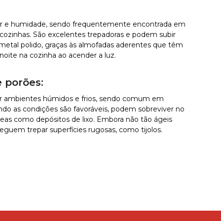
alor e humidade, sendo frequentemente encontrada em
 cozinhas. São excelentes trepadoras e podem subir
e metal polido, graças às almofadas aderentes que têm
noite na cozinha ao acender a luz.
 porões:
tar ambientes húmidos e frios, sendo comum em
ndo as condições são favoráveis, podem sobreviver no
reas como depósitos de lixo. Embora não tão ágeis
guem trepar superfícies rugosas, como tijolos.