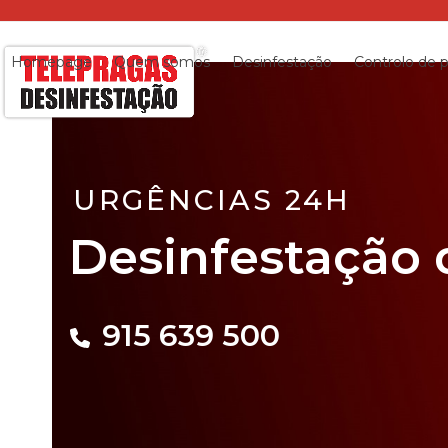
Skip
to
content
Homepage
Quem somos
Desinfestação
Controlo de 
URGÊNCIAS 24H
Desinfestação
Desinfestação 
de
915 639 500
baratas