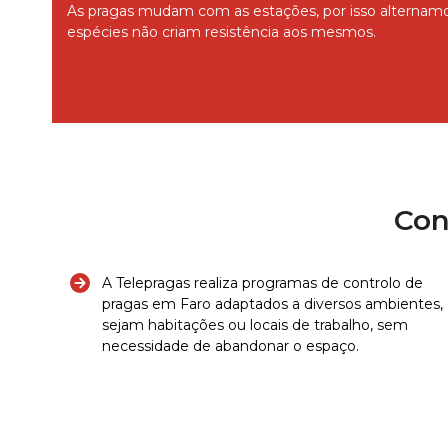
As pragas mudam com as estações, por isso alternamo
espécies não criam resistência aos mesmos.
Con
A Telepragas realiza programas de controlo de
pragas em Faro adaptados a diversos ambientes,
sejam habitações ou locais de trabalho, sem
necessidade de abandonar o espaço.