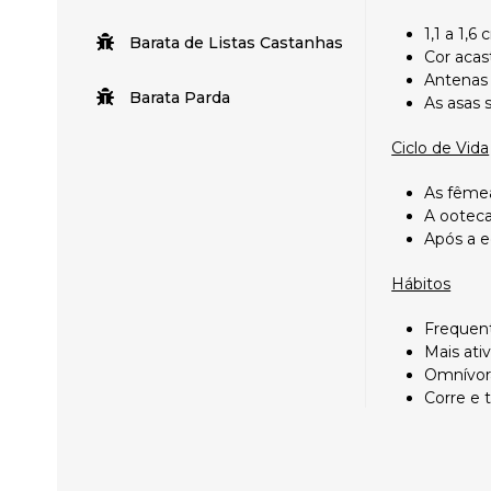
1,1 a 1,
Barata de Listas Castanhas
Cor acas
Antenas
Barata Parda
As asas 
Ciclo de Vida
As fêmea
A ooteca
Após a e
Hábitos
Frequen
Mais ativ
Omnívora
Corre e 