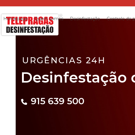
Skip
to
content
Homepage
Quem somos
Desinfestação
Controlo de 
URGÊNCIAS 24H
Desinfestação
Desinfestação 
de
915 639 500
baratas