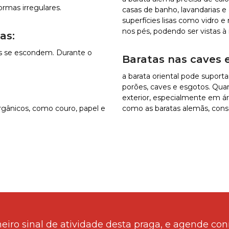
rmas irregulares.
casas de banho, lavandarias e
superfícies lisas como vidro 
nos pés, podendo ser vistas à 
as:
as se escondem. Durante o
Baratas nas caves e
a barata oriental pode supor
porões, caves e esgotos. Qua
exterior, especialmente em á
gânicos, como couro, papel e
como as baratas alemãs, conse
meiro sinal de atividade desta praga, e agende c