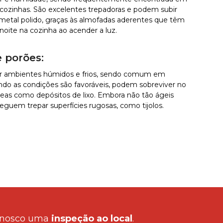
 cozinhas. São excelentes trepadoras e podem subir
e metal polido, graças às almofadas aderentes que têm
noite na cozinha ao acender a luz.
 porões:
tar ambientes húmidos e frios, sendo comum em
ndo as condições são favoráveis, podem sobreviver no
reas como depósitos de lixo. Embora não tão ágeis
guem trepar superfícies rugosas, como tijolos.
onnosco uma
inspeção ao local
.