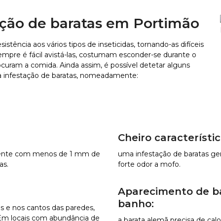
tação de baratas em Portimão
istência aos vários tipos de inseticidas, tornando-as difíceis
mpre é fácil avistá-las, costumam esconder-se durante o
rocuram a comida. Ainda assim, é possível detetar alguns
a infestação de baratas, nomeadamente:
Cheiro característic
lmente com menos de 1 mm de
uma infestação de baratas ge
as.
forte odor a mofo.
Aparecimento de ba
banho:
s e nos cantos das paredes,
. Em locais com abundância de
a barata alemã precisa de c