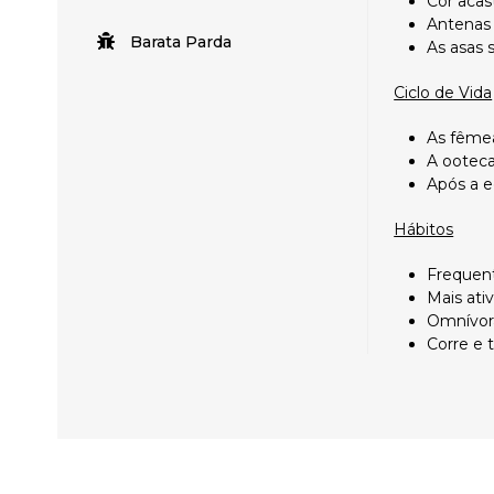
Cor acas
Antenas
Barata Parda
As asas 
Ciclo de Vida
As fêmea
A ooteca
Após a e
Hábitos
Frequen
Mais ativ
Omnívora
Corre e 