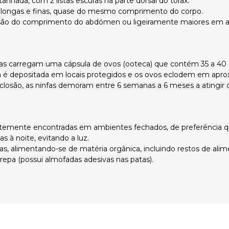
tanhada, com 2 listas escuras na parte dorsal do tórax.
 longas e finas, quase do mesmo comprimento do corpo.
são do comprimento do abdómen ou ligeiramente maiores em amb
s carregam uma cápsula de ovos (ooteca) que contém 35 a 40 
 é depositada em locais protegidos e os ovos eclodem em apr
closão, as ninfas demoram entre 6 semanas a 6 meses a atingir o
temente encontradas em ambientes fechados, de preferência q
as à noite, evitando a luz.
s, alimentando-se de matéria orgânica, incluindo restos de alimen
trepa (possui almofadas adesivas nas patas).