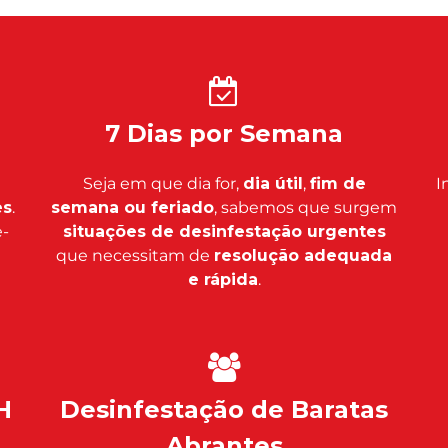
7 Dias por Semana
Seja em que dia for,
dia útil
,
fim de
I
es
.
semana ou feriado
, sabemos que surgem
-
situações de desinfestação urgentes
que necessitam de
resolução adequada
e rápida
.
H
Desinfestação de Baratas
Abrantes