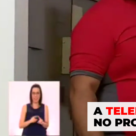
A
TELE
NO PR