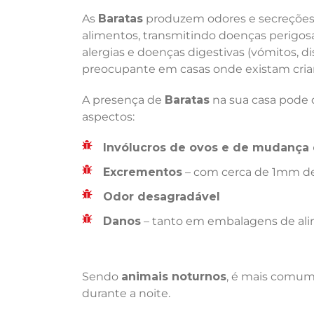
As
Baratas
produzem odores e secreções 
alimentos, transmitindo doenças perigosas
alergias e doenças digestivas (vómitos, di
preocupante em casas onde existam crian
A presença de
Baratas
na sua casa pode d
aspectos:
Invólucros de ovos e de mudança 
Excrementos
– com cerca de 1mm de
Odor desagradável
Danos
– tanto em embalagens de ali
Sendo
animais noturnos
, é mais comum 
durante a noite.