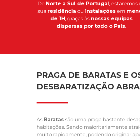
De
Norte a Sul de Portugal
, estaremos 
sua
residência
ou
instalações
em
men
de 1H
, graças às
nossas equipas
dispersas por todo o País
.
PRAGA DE BARATAS E OS
DESBARATIZAÇÃO ABRA
As
Baratas
são uma praga bastante desagr
habitações. Sendo maioritariamente atra
muito rapidamente, podendo originar ape