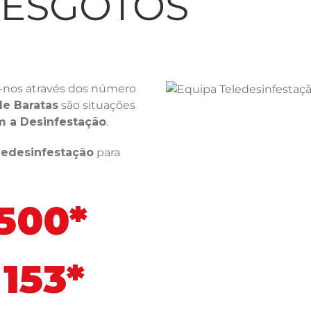
LESGOTOS
-nos através dos número
de Baratas
são situações
m a Desinfestação
.
ledesinfestação
para
 500*
153*