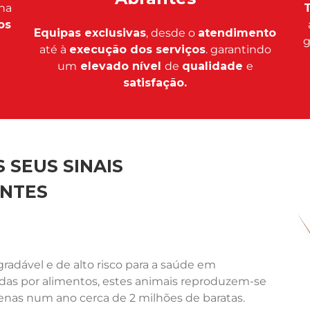
na
T
os
Equipas exclusivas
, desde o
atendimento
g
até à
execução dos serviços
. garantindo
um
elevado nível
de
qualidade
e
satisfação.
 SEUS SINAIS
NTES
adável e de alto risco para a saúde em
ídas por alimentos, estes animais reproduzem-se
nas num ano cerca de 2 milhões de baratas.