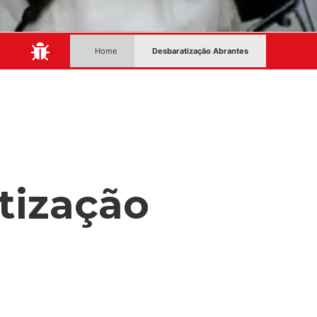
:
Home
Desbaratização Abrantes
tização