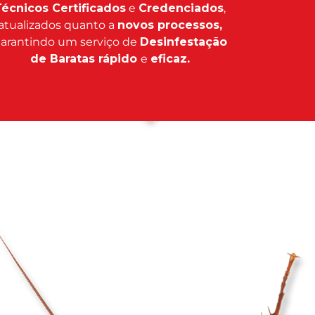
écnicos Certificados
e
Credenciados
,
atualizados quanto a
novos processos,
arantindo um serviço de
Desinfestação
de Baratas rápido
e
eficaz.