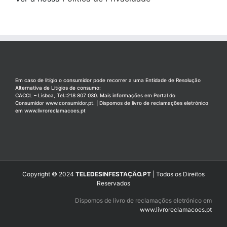
Em caso de litígio o consumidor pode recorrer a uma Entidade de Resolução
Alternativa de Litígios de consumo:
CACCL – Lisboa, Tel.:218 807 030. Mais informações em Portal do
Consumidor
www.consumidor.pt
. | Dispomos de livro de reclamações eletrónico
em
www.livroreclamacoes.pt
Copyright © 2024
TELEDESINFESTAÇÃO.PT
| Todos os Direitos
Reservados
Dispomos de livro de reclamações eletrónico em
www.livroreclamacoes.pt