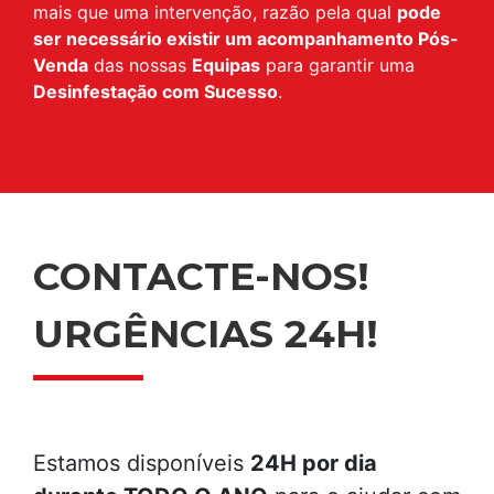
mais que uma intervenção, razão pela qual
pode
ser necessário existir um acompanhamento Pós-
Venda
das nossas
Equipas
para garantir uma
Desinfestação com Sucesso
.
CONTACTE-NOS!
URGÊNCIAS 24H!
Estamos disponíveis
24H por dia