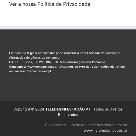
Ver a nossa
Política de Privacidade
Em caso de litígio o consumidor pode recorrer a uma Entidade de Resolução
Alternativa de Litígios de consumo:
CACCL – Lisboa, Tel.:218 807 030. Mais informações em Portal do
Consumidor
www.consumidor.pt
. | Dispomos de livro de reclamações eletrónico
em
www.livroreclamacoes.pt
Copyright © 2024
TELEDESINFESTAÇÃO.PT
| Todos os Direitos
Reservados
Dispomos de livro de reclamações eletrónico em
www.livroreclamacoes.pt