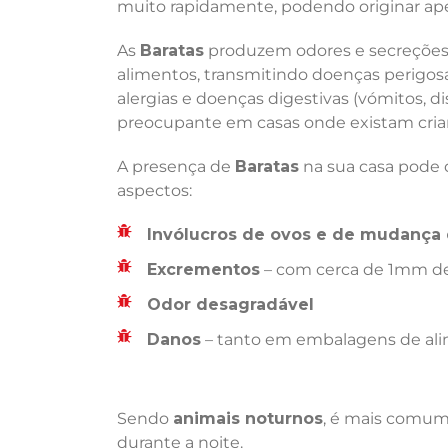
muito rapidamente, podendo originar ape
As
Baratas
produzem odores e secreções 
alimentos, transmitindo doenças perigosas
alergias e doenças digestivas (vómitos, di
preocupante em casas onde existam crian
A presença de
Baratas
na sua casa pode d
aspectos:
Invólucros de ovos e de mudança 
Excrementos
– com cerca de 1mm de
Odor desagradável
Danos
– tanto em embalagens de ali
Sendo
animais noturnos
, é mais comum 
durante a noite.