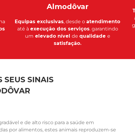
Almodôvar
T
na
Equipas exclusivas
, desde o
atendimento
g
os
até à
execução dos serviços
. garantindo
um
elevado nível
de
qualidade
e
satisfação.
 SEUS SINAIS
ODÔVAR
adável e de alto risco para a saúde em
ídas por alimentos, estes animais reproduzem-se