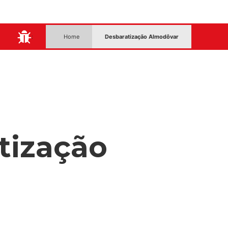
:
Home
Desbaratização Almodôvar
tização