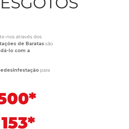
LESGOTOS
e-nos através dos
tações de Baratas
são
dá-lo com a
ledesinfestação
para
 500*
153*