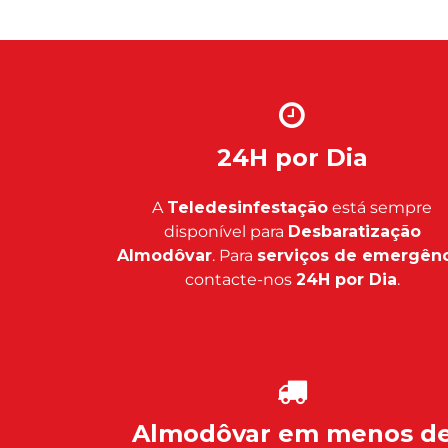
24H por Dia
A
Teledesinfestação
está sempre
disponível para
Desbaratização
Almodôvar
. Para
serviços de emergênc
contacte-nos
24H por Dia
.
Almodôvar em menos d