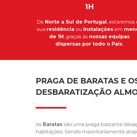
1H
De
Norte a Sul de Portugal
, estaremos 
sua
residência
ou
instalações
em
men
de 1H
, graças às
nossas equipas
dispersas por todo o País
.
PRAGA DE BARATAS E OS
DESBARATIZAÇÃO ALM
As
Baratas
são uma praga bastante desagr
habitações. Sendo maioritariamente atra