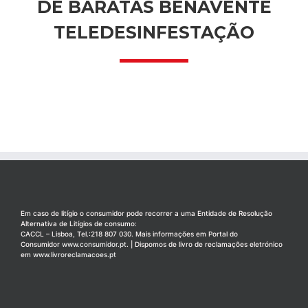
DE BARATAS BENAVENTE
TELEDESINFESTAÇÃO
Em caso de litígio o consumidor pode recorrer a uma Entidade de Resolução
Alternativa de Litígios de consumo:
CACCL – Lisboa, Tel.:218 807 030. Mais informações em Portal do
Consumidor
www.consumidor.pt
. | Dispomos de livro de reclamações eletrónico
em
www.livroreclamacoes.pt