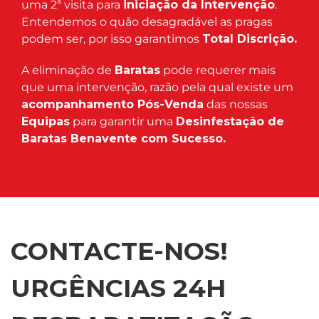
uma 2ª visita para
iniciação da Intervenção
.
Entendemos o quão desagradável as pragas
podem ser, por isso garantimos
Total Discrição.
A eliminação de
Baratas
pode requerer mais
que uma intervenção, razão pela qual existe um
acompanhamento Pós-Venda
das nossas
Equipas
para garantir uma
Desinfestação de
Baratas Benavente com Sucesso.
CONTACTE-NOS!
URGÊNCIAS 24H