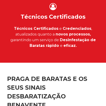
Técnicos Certificados
Técnicos Certificados
e
Credenciados
,
atualizados quanto a
novos processos,
garantindo um serviço de
Desinfestação de
Baratas rápido
e
eficaz.
PRAGA DE BARATAS E OS
SEUS SINAIS
DESBARATIZAÇÃO
BENAVENTE