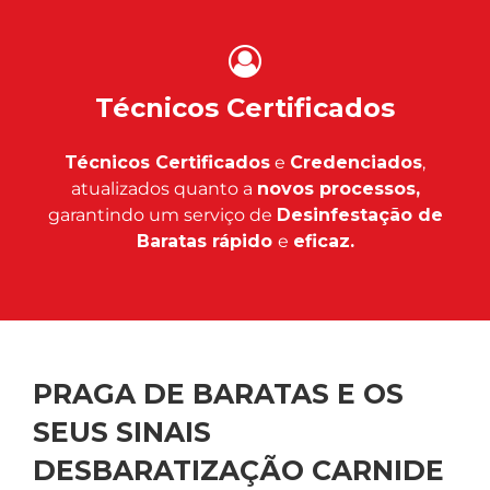
Técnicos Certificados
Técnicos Certificados
e
Credenciados
,
atualizados quanto a
novos processos,
garantindo um serviço de
Desinfestação de
Baratas rápido
e
eficaz.
PRAGA DE BARATAS E OS
SEUS SINAIS
DESBARATIZAÇÃO CARNIDE