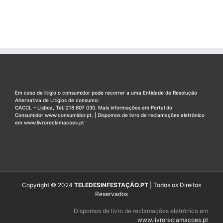
Em caso de litígio o consumidor pode recorrer a uma Entidade de Resolução
Alternativa de Litígios de consumo:
CACCL – Lisboa, Tel.:218 807 030. Mais informações em Portal do
Consumidor
www.consumidor.pt
. | Dispomos de livro de reclamações eletrónico
em
www.livroreclamacoes.pt
Copyright © 2024
TELEDESINFESTAÇÃO.PT
| Todos os Direitos
Reservados
Dispomos de livro de reclamações eletrónico em
www.livroreclamacoes.pt