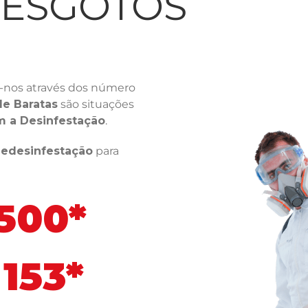
LESGOTOS
-nos através dos número
de Baratas
são situações
m a Desinfestação
.
ledesinfestação
para
 500*
153*