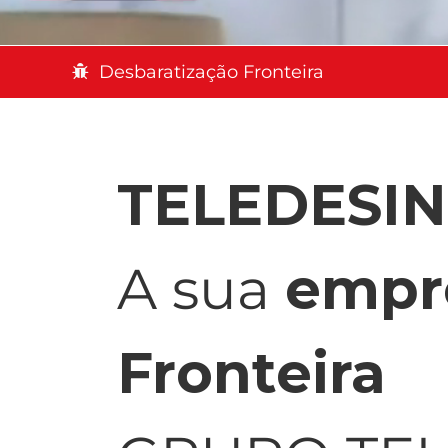
Desbaratização Fronteira
TELEDESI
A sua
empr
Fronteira