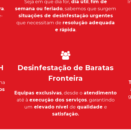
Seja em que dia for,
dia útil
,
fim de
I
ra
.
semana ou feriado
, sabemos que surgem
-
situações de desinfestação urgentes
que necessitam de
resolução adequada
e rápida
.
H
Desinfestação de Baratas
Fronteira
na
T
os
Equipas exclusivas
, desde o
atendimento
g
até à
execução dos serviços
. garantindo
um
elevado nível
de
qualidade
e
satisfação.