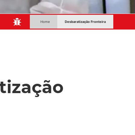
:
Home
Desbaratização Fronteira
tização