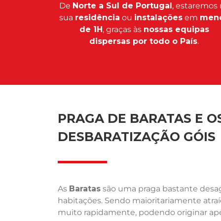
De
Norte a Sul de Portugal
, estaremos 
sua
residência
ou
instalações
em
men
de 1H
, graças às
nossas equipas
dispersas por todo o País
.
PRAGA DE BARATAS E OS
DESBARATIZAÇÃO GÓIS
As
Baratas
são uma praga bastante desagr
habitações. Sendo maioritariamente atra
muito rapidamente, podendo originar ape