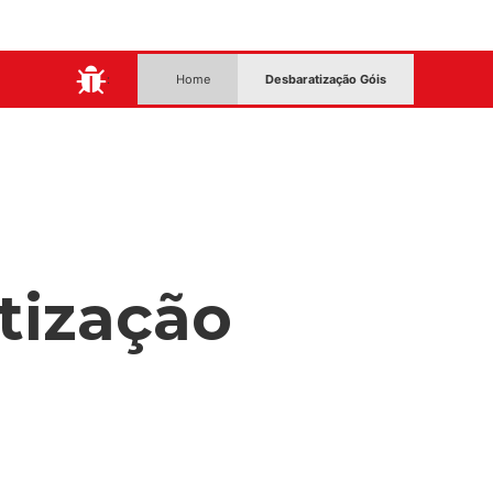
:
Home
Desbaratização Góis
tização