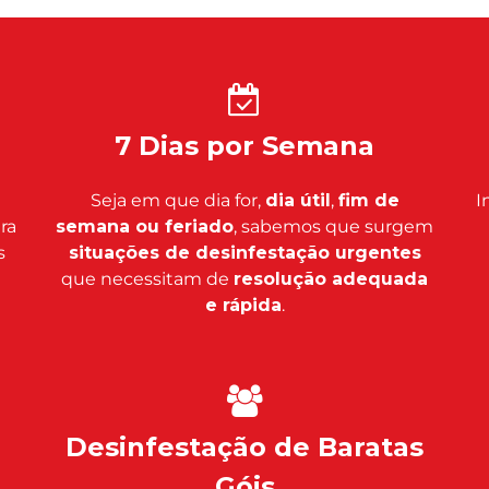
7 Dias por Semana
Seja em que dia for,
dia útil
,
fim de
I
ara
semana ou feriado
, sabemos que surgem
s
situações de desinfestação urgentes
que necessitam de
resolução adequada
e rápida
.
Desinfestação de Baratas
Góis