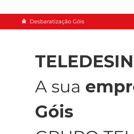
Desbaratização Góis
TELEDESI
A sua
empr
Góis