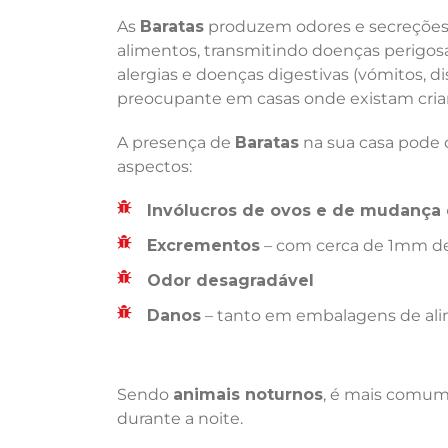
As
Baratas
produzem odores e secreções 
alimentos, transmitindo doenças perigosas
alergias e doenças digestivas (vómitos, di
preocupante em casas onde existam crian
A presença de
Baratas
na sua casa pode d
aspectos:
Invólucros de ovos e de mudança 
Excrementos
– com cerca de 1mm de
Odor desagradável
Danos
– tanto em embalagens de ali
Sendo
animais noturnos
, é mais comum 
durante a noite.