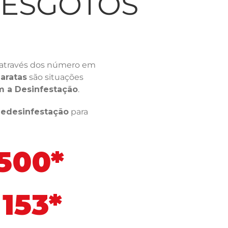
LESGOTOS
através dos número em
aratas
são situações
m a Desinfestação
.
ledesinfestação
para
 500*
153*