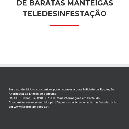
DE BARATAS MANTEIGAS
TELEDESINFESTAÇÃO
Em caso de litígio o consumidor pode recorrer a uma Entidade de Resolução
Alternativa de Litígios de consumo:
CACCL – Lisboa, Tel.:218 807 030. Mais informações em Portal do
Consumidor
www.consumidor.pt
. | Dispomos de livro de reclamações eletrónico
em
www.livroreclamacoes.pt