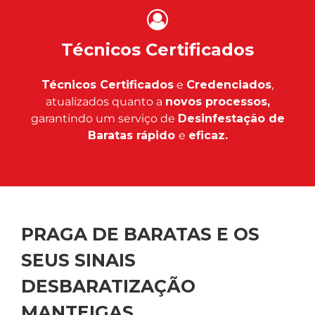
Técnicos Certificados
Técnicos Certificados
e
Credenciados
,
atualizados quanto a
novos processos,
garantindo um serviço de
Desinfestação de
Baratas rápido
e
eficaz.
PRAGA DE BARATAS E OS
SEUS SINAIS
DESBARATIZAÇÃO
MANTEIGAS