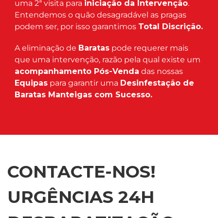
uma 2ª visita para
iniciação da Intervenção
.
Entendemos o quão desagradável as pragas
podem ser, por isso garantimos
Total Discrição.
A eliminação de
Baratas
pode requerer mais
que uma intervenção, razão pela qual existe um
acompanhamento Pós-Venda
das nossas
Equipas
para garantir uma
Desinfestação de
Baratas Manteigas com Sucesso.
CONTACTE-NOS!
URGÊNCIAS 24H