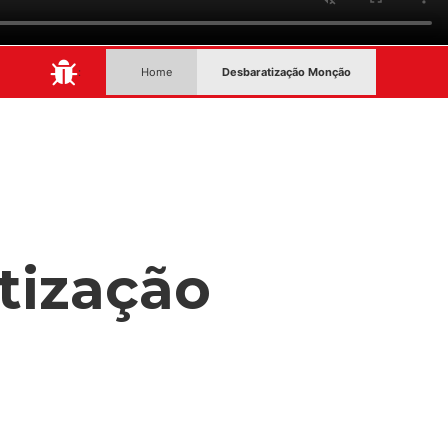
:
Home
Desbaratização Monção
tização