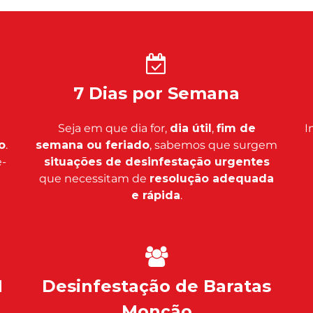
7 Dias por Semana
Seja em que dia for,
dia útil
,
fim de
I
o
.
semana ou feriado
, sabemos que surgem
-
situações de desinfestação urgentes
que necessitam de
resolução adequada
e rápida
.
H
Desinfestação de Baratas
Monção