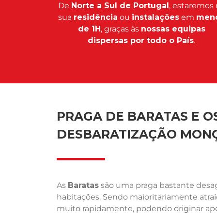
De
Norte a Sul de Portugal
, estaremos 
sua
residência
ou
instalações
em
men
de 1H
, graças às
nossas equipas
dispersas por todo o País
.
PRAGA DE BARATAS E OS
DESBARATIZAÇÃO MON
As
Baratas
são uma praga bastante desagr
habitações. Sendo maioritariamente atra
muito rapidamente, podendo originar ape