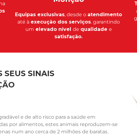
na
T
os
Equipas exclusivas
, desde o
atendimento
g
até à
execução dos serviços
. garantindo
um
elevado nível
de
qualidade
e
satisfação.
 SEUS SINAIS
ÇÃO
adável e de alto risco para a saúde em
ídas por alimentos, estes animais reproduzem-se
nas num ano cerca de 2 milhões de baratas.