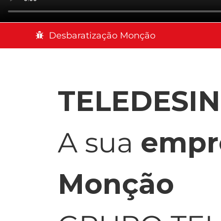
Desbaratização Monção
TELEDESI
A sua
empr
Monção