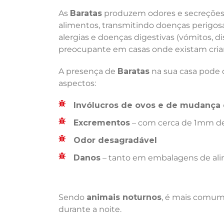
As
Baratas
produzem odores e secreções 
alimentos, transmitindo doenças perigosas
alergias e doenças digestivas (vómitos, di
preocupante em casas onde existam crian
A presença de
Baratas
na sua casa pode d
aspectos:
Invólucros de ovos e de mudança 
Excrementos
– com cerca de 1mm de
Odor desagradável
Danos
– tanto em embalagens de ali
Sendo
animais noturnos
, é mais comum 
durante a noite.