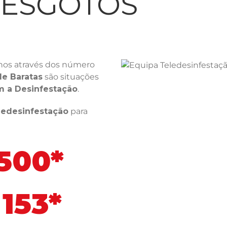
LESGOTOS
nos através dos número
de Baratas
são situações
m a Desinfestação
.
ledesinfestação
para
 500*
153*