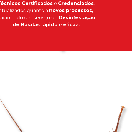
écnicos Certificados
e
Credenciados
,
atualizados quanto a
novos processos,
arantindo um serviço de
Desinfestação
de Baratas rápido
e
eficaz.