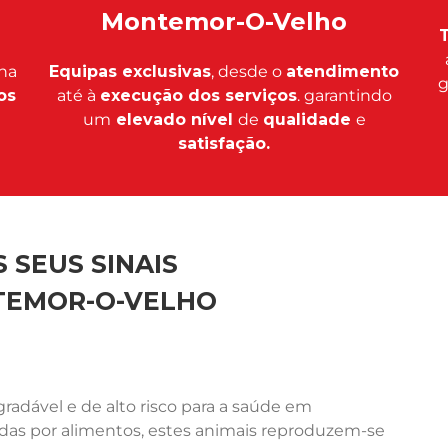
Montemor-O-Velho
T
na
Equipas exclusivas
, desde o
atendimento
g
os
até à
execução dos serviços
. garantindo
um
elevado nível
de
qualidade
e
satisfação.
 SEUS SINAIS
TEMOR-O-VELHO
adável e de alto risco para a saúde em
ídas por alimentos, estes animais reproduzem-se