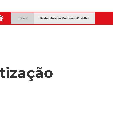
:
Home
Desbaratização Montemor-O-Velho
tização