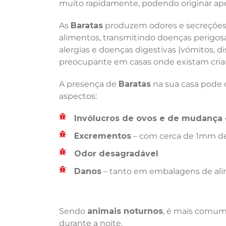
muito rapidamente, podendo originar ape
As
Baratas
produzem odores e secreções 
alimentos, transmitindo doenças perigosas
alergias e doenças digestivas (vómitos, di
preocupante em casas onde existam crian
A presença de
Baratas
na sua casa pode d
aspectos:
Invólucros de ovos e de mudança 
Excrementos
– com cerca de 1mm de
Odor desagradável
Danos
– tanto em embalagens de ali
Sendo
animais noturnos
, é mais comum 
durante a noite.