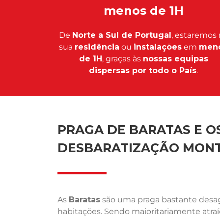
menos de 1H
De
Norte a Sul de Portugal
, estaremos 
sua
residência
ou
instalações
em
men
de 1H
, graças às
nossas equipas
dispersas por todo o País
.
PRAGA DE BARATAS E OS
DESBARATIZAÇÃO MON
As
Baratas
são uma praga bastante desagr
habitações. Sendo maioritariamente atra