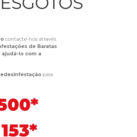
LESGOTOS
ho
contacte-nos através
nfestações de Baratas
ajudá-lo com a
ledesinfestação
para
 500*
153*