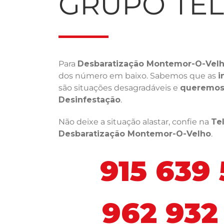
GRUPO TE
Para
Desbaratização Montemor-O-Vel
dos número em baixo. Sabemos que as
i
são situações desagradáveis e
queremos 
Desinfestação
.
Não deixe a situação alastar, confie na
Te
Desbaratização Montemor-O-Velho
.
915 639
962 932 