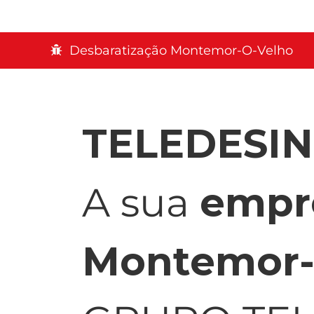
Desbaratização Montemor-O-Velho
TELEDESI
A sua
empr
Montemor-