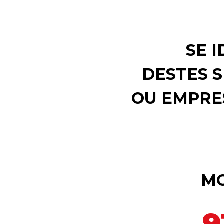
SE 
DESTES S
OU EMPRE
M
9