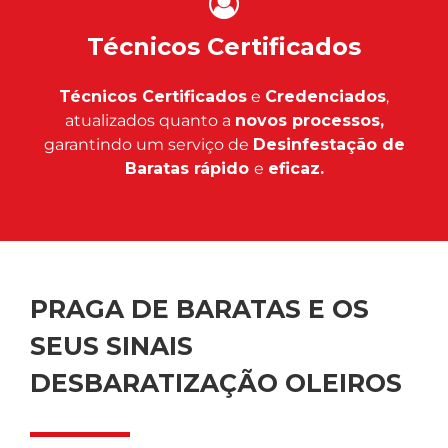
Técnicos Certificados
Técnicos Certificados
e
Credenciados
,
atualizados quanto a
novos processos,
garantindo um serviço de
Desinfestação de
Baratas rápido
e
eficaz.
PRAGA DE BARATAS E OS
SEUS SINAIS
DESBARATIZAÇÃO OLEIROS