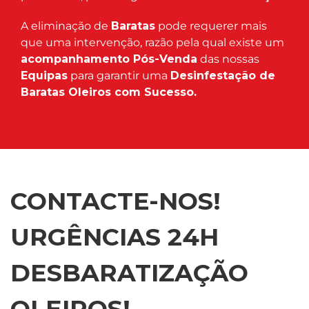
A eliminação de
Baratas
pode requerer mais
que uma intervenção, razão pela qual existe um
acompanhamento Pós-Venda
das nossas
Equipas
para garantir uma
Desinfestação de
Baratas Oleiros com Sucesso.
CONTACTE-NOS!
URGÊNCIAS 24H
DESBARATIZAÇÃO
OLEIROS!