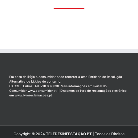
Em caso de litígio o consumidor pode recorrer a uma Entidade de Resolução
Alternativa de Litígios de consumo:
CACCL – Lisboa, Tel.:218 807 030. Mais informações em Portal do
Consumidor
www.consumidor.pt
. | Dispomos de livro de reclamações eletrónico
em
www.livroreclamacoes.pt
Copyright © 2024
TELEDESINFESTAÇÃO.PT
| Todos os Direitos