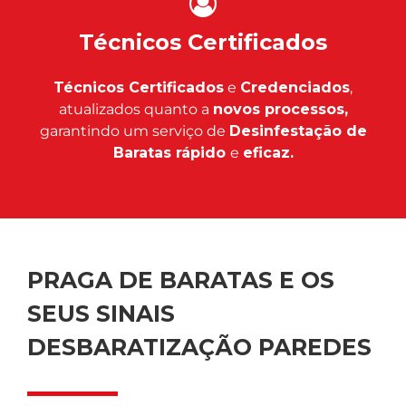
Técnicos Certificados
Técnicos Certificados
e
Credenciados
,
atualizados quanto a
novos processos,
garantindo um serviço de
Desinfestação de
Baratas rápido
e
eficaz.
PRAGA DE BARATAS E OS
SEUS SINAIS
DESBARATIZAÇÃO PAREDES