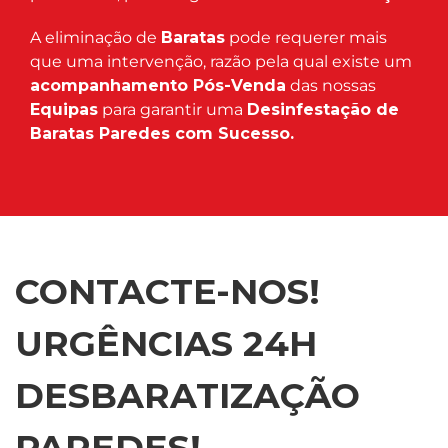
A eliminação de
Baratas
pode requerer mais
que uma intervenção, razão pela qual existe um
acompanhamento Pós-Venda
das nossas
Equipas
para garantir uma
Desinfestação de
Baratas Paredes com Sucesso.
CONTACTE-NOS!
URGÊNCIAS 24H
DESBARATIZAÇÃO
PAREDES!