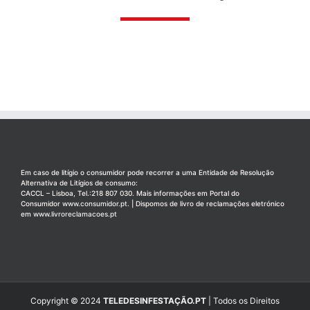
Em caso de litígio o consumidor pode recorrer a uma Entidade de Resolução
Alternativa de Litígios de consumo:
CACCL – Lisboa, Tel.:218 807 030. Mais informações em Portal do
Consumidor
www.consumidor.pt
. | Dispomos de livro de reclamações eletrónico
em
www.livroreclamacoes.pt
Copyright © 2024
TELEDESINFESTAÇÃO.PT
| Todos os Direitos