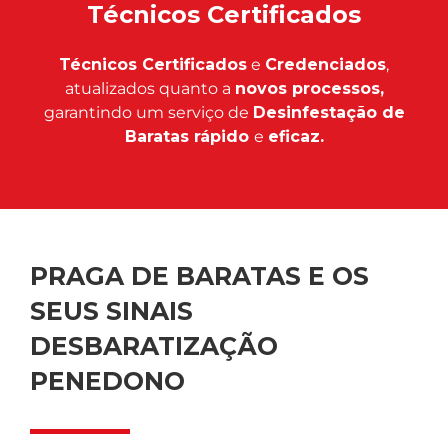
Técnicos Certificados
Técnicos Certificados
e
Credenciados
,
atualizados quanto a
novos processos,
garantindo um serviço de
Desinfestação de
Baratas rápido
e
eficaz.
PRAGA DE BARATAS E OS
SEUS SINAIS
DESBARATIZAÇÃO
PENEDONO