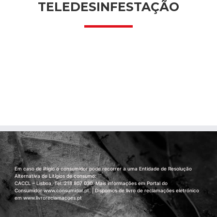
TELEDESINFESTAÇÃO
Em caso de litígio o consumidor pode recorrer a uma Entidade de Resolução
Alternativa de Litígios de consumo:
CACCL – Lisboa, Tel.:218 807 030. Mais informações em Portal do
Consumidor
www.consumidor.pt
. | Dispomos de livro de reclamações eletrónico
em
www.livroreclamacoes.pt