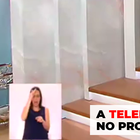
A
TELE
NO PR