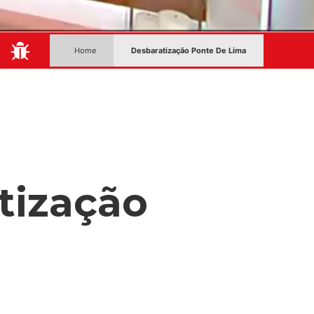
:
Home
Desbaratização Ponte De Lima
tização