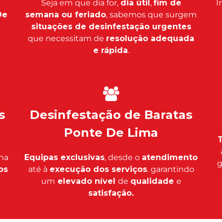
Seja em que dia for,
dia útil
,
fim de
I
De
semana ou feriado
, sabemos que surgem
situações de desinfestação urgentes
que necessitam de
resolução adequada
e rápida
.
s
Desinfestação de Baratas
Ponte De Lima
T
na
Equipas exclusivas
, desde o
atendimento
g
os
até à
execução dos serviços
. garantindo
um
elevado nível
de
qualidade
e
satisfação.