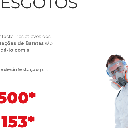
LESGOTOS
tacte-nos através dos
tações de Baratas
são
dá-lo com a
ledesinfestação
para
 500*
153*