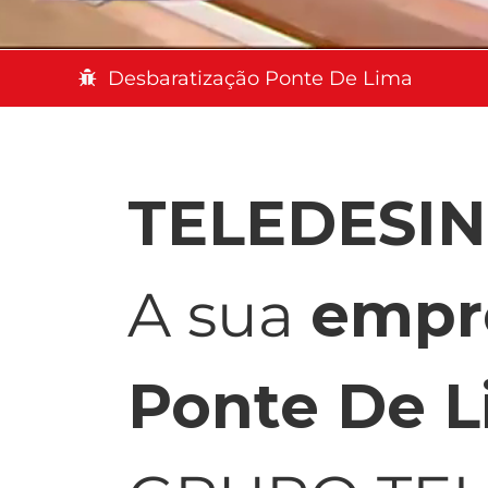
Desbaratização Ponte De Lima
TELEDESI
A sua
empr
Ponte De 