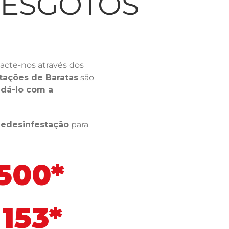
LESGOTOS
acte-nos através dos
tações de Baratas
são
dá-lo com a
ledesinfestação
para
 500*
153*