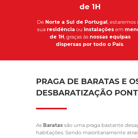
de 1H
De
Norte a Sul de Portugal
, estaremos 
sua
residência
ou
instalações
em
men
de 1H
, graças às
nossas equipas
dispersas por todo o País
.
PRAGA DE BARATAS E OS
DESBARATIZAÇÃO PONT
As
Baratas
são uma praga bastante desagr
habitações. Sendo maioritariamente atra