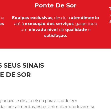
Ponte De Sor
T
na
Equipas exclusivas
, desde o
atendimento
g
os
até à
execução dos serviços
. garantindo
um
elevado nível
de
qualidade
e
satisfação.
 SEUS SINAIS
E DE SOR
adável e de alto risco para a saúde em
ídas por alimentos, estes animais reproduzem-se