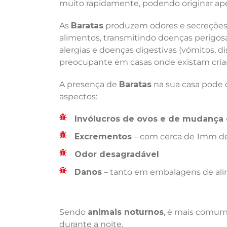
muito rapidamente, podendo originar ape
As
Baratas
produzem odores e secreções 
alimentos, transmitindo doenças perigosas
alergias e doenças digestivas (vómitos, di
preocupante em casas onde existam crian
A presença de
Baratas
na sua casa pode d
aspectos:
Invólucros de ovos e de mudança 
Excrementos
– com cerca de 1mm de
Odor desagradável
Danos
– tanto em embalagens de ali
Sendo
animais noturnos
, é mais comum 
durante a noite.