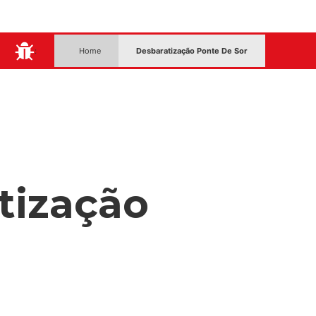
:
Home
Desbaratização Ponte De Sor
tização