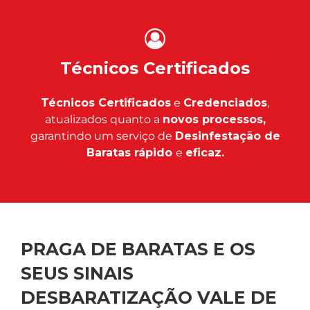
Técnicos Certificados
Técnicos Certificados
e
Credenciados
,
atualizados quanto a
novos processos,
garantindo um serviço de
Desinfestação de
Baratas rápido
e
eficaz.
PRAGA DE BARATAS E OS
SEUS SINAIS
DESBARATIZAÇÃO VALE DE