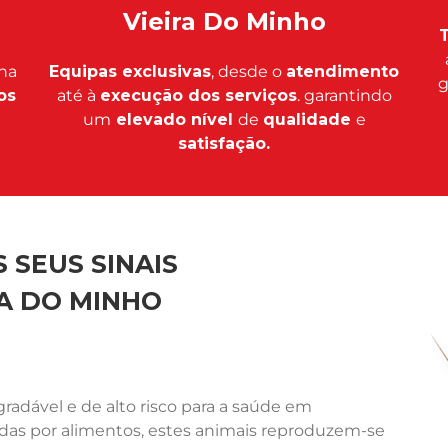
Vieira Do Minho
T
na
Equipas exclusivas
, desde o
atendimento
g
os
até à
execução dos serviços
. garantindo
um
elevado nível
de
qualidade
e
satisfação.
 SEUS SINAIS
A DO MINHO
adável e de alto risco para a saúde em
ídas por alimentos, estes animais reproduzem-se