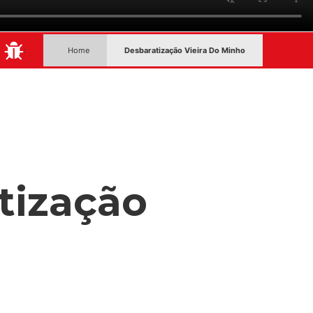
:
Home
Desbaratização Vieira Do Minho
tização