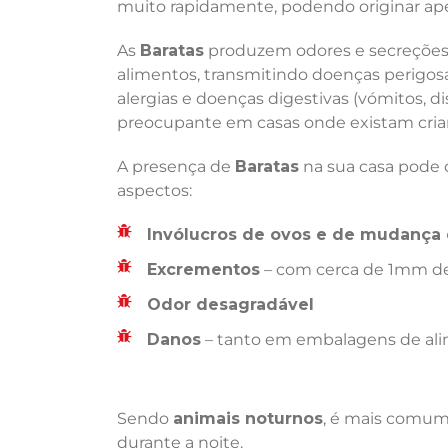
muito rapidamente, podendo originar ape
As
Baratas
produzem odores e secreções 
alimentos, transmitindo doenças perigosas
alergias e doenças digestivas (vómitos, di
preocupante em casas onde existam crian
A presença de
Baratas
na sua casa pode d
aspectos:
Invólucros de ovos e de mudança 
Excrementos
– com cerca de 1mm de
Odor desagradável
Danos
– tanto em embalagens de ali
Sendo
animais noturnos
, é mais comum 
durante a noite.