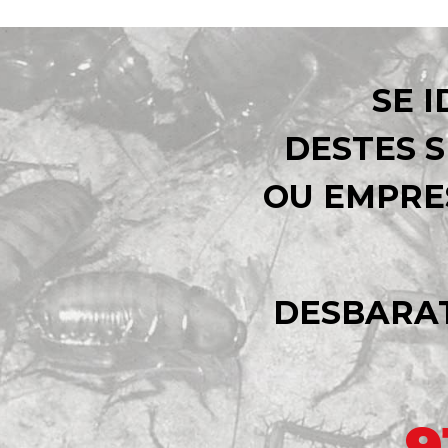
SE 
DESTES S
OU EMPRE
DESBARAT
9