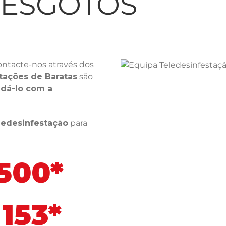
LESGOTOS
ntacte-nos através dos
tações de Baratas
são
dá-lo com a
ledesinfestação
para
 500*
153*