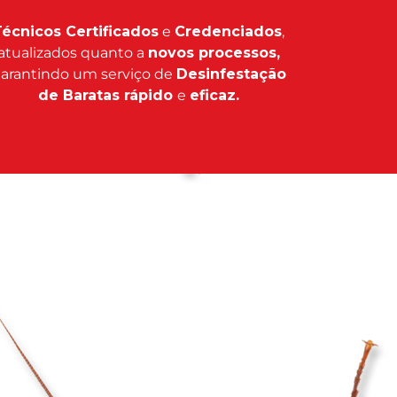
écnicos Certificados
e
Credenciados
,
atualizados quanto a
novos processos,
arantindo um serviço de
Desinfestação
de Baratas rápido
e
eficaz.