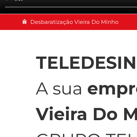
Desbaratização Vieira Do Minho
TELEDESI
A sua
empr
Vieira Do 