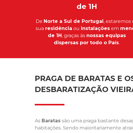
de 1H
De
Norte a Sul de Portugal
, estaremos 
sua
residência
ou
instalações
em
men
de 1H
, graças às
nossas equipas
dispersas por todo o País
.
PRAGA DE BARATAS E OS
DESBARATIZAÇÃO VIEIR
As
Baratas
são uma praga bastante desagr
habitações. Sendo maioritariamente atra