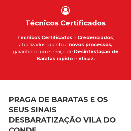
Técnicos Certificados
Técnicos Certificados
e
Credenciados
,
atualizados quanto a
novos processos,
garantindo um serviço de
Desinfestação de
Baratas rápido
e
eficaz.
PRAGA DE BARATAS E OS
SEUS SINAIS
DESBARATIZAÇÃO VILA DO
CONDE