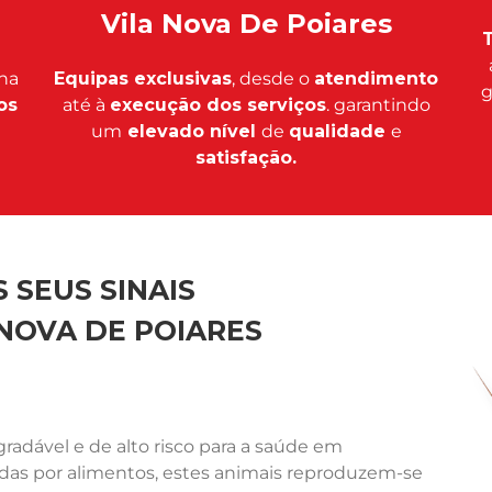
Vila Nova De Poiares
T
na
Equipas exclusivas
, desde o
atendimento
g
os
até à
execução dos serviços
. garantindo
um
elevado nível
de
qualidade
e
satisfação.
 SEUS SINAIS
NOVA DE POIARES
adável e de alto risco para a saúde em
ídas por alimentos, estes animais reproduzem-se