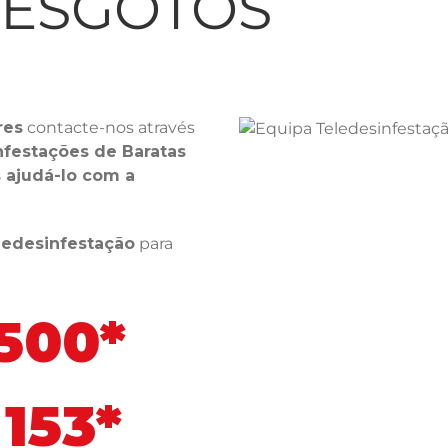
LESGOTOS
res
contacte-nos através
nfestações de Baratas
ajudá-lo com a
ledesinfestação
para
 500*
153*