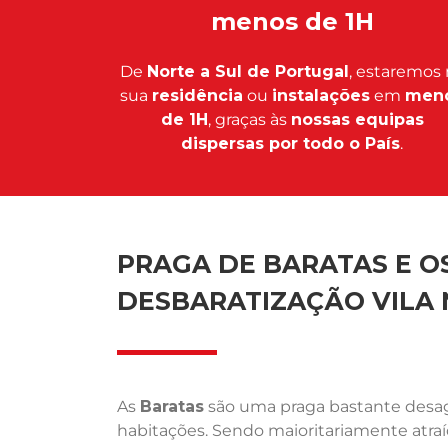
menos de 1H
De
Norte a Sul de Portugal
, estaremos 
sua
residência
ou
instalações
em
men
de 1H
, graças às
nossas equipas
dispersas por todo o País
.
PRAGA DE BARATAS E OS
DESBARATIZAÇÃO VILA 
As
Baratas
são uma praga bastante desagr
habitações. Sendo maioritariamente atra