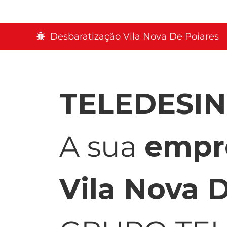
Desbaratização Vila Nova De Poiares
TELEDESI
A sua
empr
Vila Nova 