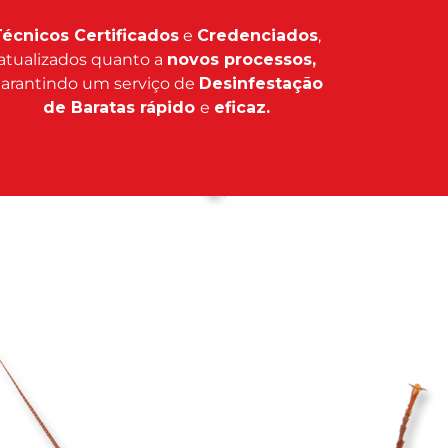
écnicos Certificados
e
Credenciados
,
atualizados quanto a
novos processos,
arantindo um serviço de
Desinfestação
de Baratas rápido
e
eficaz.