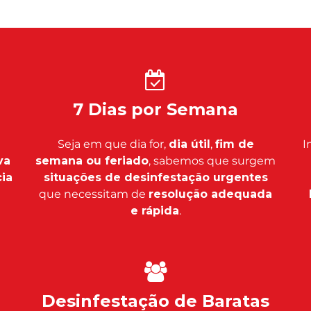
7 Dias por Semana
Seja em que dia for,
dia útil
,
fim de
I
va
semana ou feriado
, sabemos que surgem
ia
situações de desinfestação urgentes
que necessitam de
resolução adequada
e rápida
.
m
Desinfestação de Baratas