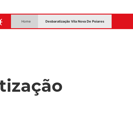
:
Home
Desbaratização Vila Nova De Poiares
tização