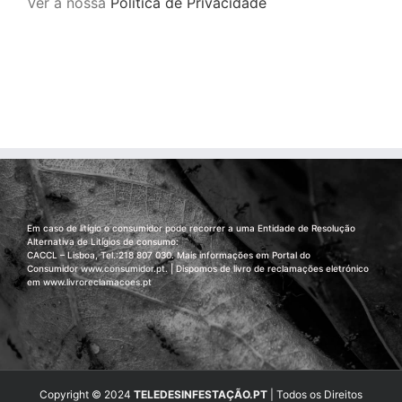
Ver a nossa
Política de Privacidade
Em caso de litígio o consumidor pode recorrer a uma Entidade de Resolução
Alternativa de Litígios de consumo:
CACCL – Lisboa, Tel.:218 807 030. Mais informações em Portal do
Consumidor
www.consumidor.pt
. | Dispomos de livro de reclamações eletrónico
em
www.livroreclamacoes.pt
Copyright © 2024
TELEDESINFESTAÇÃO.PT
| Todos os Direitos