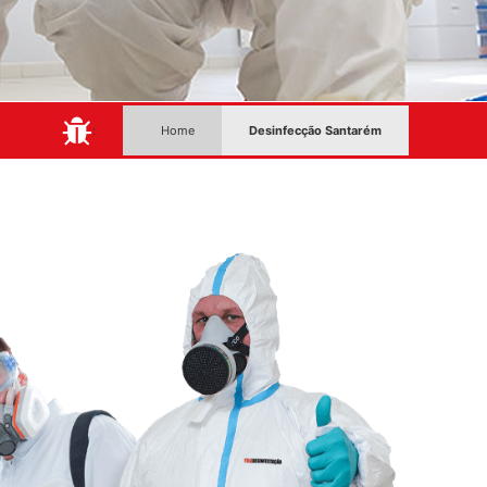
:
Home
Desinfecção Santarém