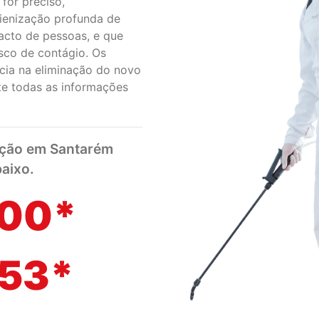
for preciso,
ienização profunda de
acto de pessoas, e que
sco de contágio. Os
cia na eliminação do novo
te todas as informações
ecção em Santarém
aixo.
500*
153*