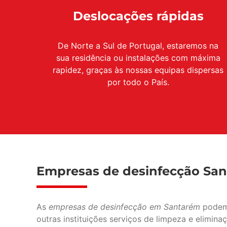
Deslocações rápidas
De Norte a Sul de Portugal, estaremos na
sua residência ou instalações com máxima
rapidez, graças às nossas equipas dispersas
por todo o País.
Empresas de desinfecção Sa
As
empresas de desinfecção em Santarém
podem 
outras instituições serviços de limpeza e elimin