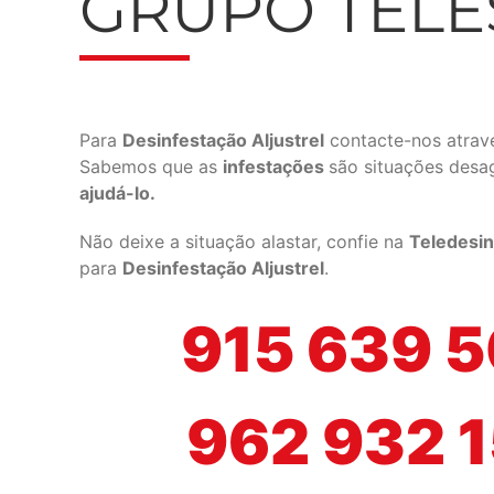
GRUPO TEL
Para
Desinfestação Aljustrel
contacte-nos atrav
Sabemos que as
infestações
são situações desa
ajudá-lo.
Não deixe a situação alastar, confie na
Teledesin
para
Desinfestação Aljustrel
.
915 639 
962 932 