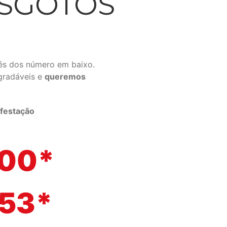
ESGOTOS
és dos número em baixo.
gradáveis e
queremos
festação
500*
153*