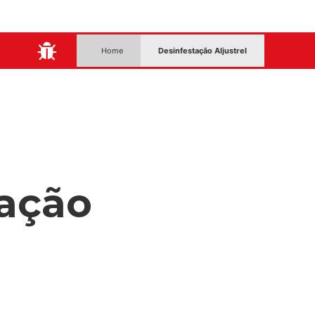
:
Home
Desinfestação Aljustrel
ação