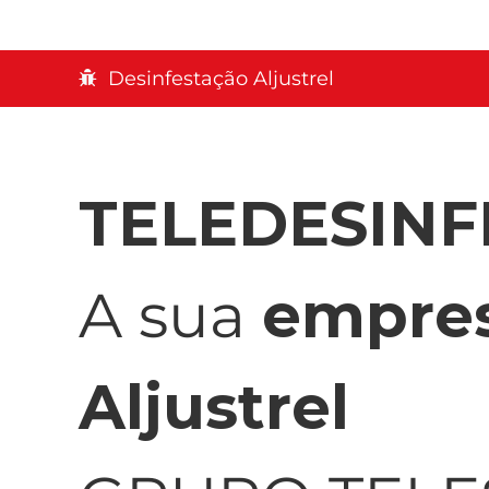
Desinfestação Aljustrel
TELEDESIN
A sua
empres
Aljustrel