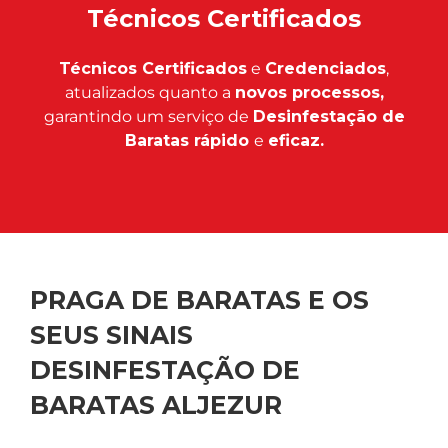
Técnicos Certificados
Técnicos Certificados
e
Credenciados
,
atualizados quanto a
novos processos,
garantindo um serviço de
Desinfestação de
Baratas rápido
e
eficaz.
PRAGA DE BARATAS E OS
SEUS SINAIS
DESINFESTAÇÃO DE
BARATAS ALJEZUR