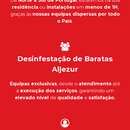
De
Norte a Sul de Portugal
, estaremos na sua
residência
ou
instalações
em
menos de 1H
,
graças às
nossas equipas dispersas por todo
o País
.
Desinfestação de Baratas
Aljezur
Equipas exclusivas
, desde o
atendimento
até
à
execução dos serviços
. garantindo um
elevado nível
de
qualidade
e
satisfação.