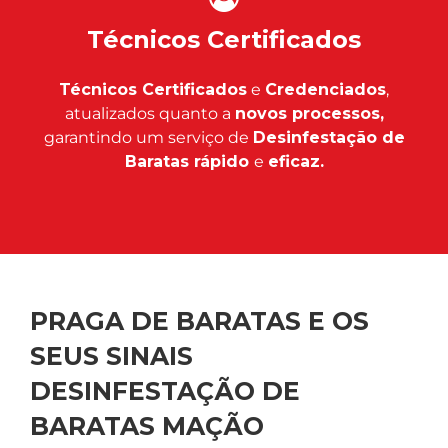
Técnicos Certificados
Técnicos Certificados
e
Credenciados
,
atualizados quanto a
novos processos,
garantindo um serviço de
Desinfestação de
Baratas rápido
e
eficaz.
PRAGA DE BARATAS E OS
SEUS SINAIS
DESINFESTAÇÃO DE
BARATAS MAÇÃO