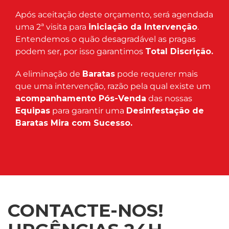
Após aceitação deste orçamento, será agendada
uma 2ª visita para
iniciação da Intervenção
.
Entendemos o quão desagradável as pragas
podem ser, por isso garantimos
Total Discrição.
A eliminação de
Baratas
pode requerer mais
que uma intervenção, razão pela qual existe um
acompanhamento Pós-Venda
das nossas
Equipas
para garantir uma
Desinfestação de
Baratas Mira com Sucesso.
CONTACTE-NOS!