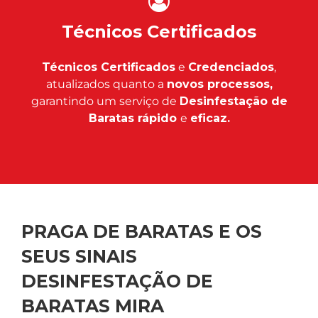
Técnicos Certificados
Técnicos Certificados
e
Credenciados
,
atualizados quanto a
novos processos,
garantindo um serviço de
Desinfestação de
Baratas rápido
e
eficaz.
PRAGA DE BARATAS E OS
SEUS SINAIS
DESINFESTAÇÃO DE
BARATAS MIRA