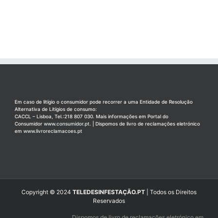
Em caso de litígio o consumidor pode recorrer a uma Entidade de Resolução
Alternativa de Litígios de consumo:
CACCL – Lisboa, Tel.:218 807 030. Mais informações em Portal do
Consumidor
www.consumidor.pt
. | Dispomos de livro de reclamações eletrónico
em
www.livroreclamacoes.pt
Copyright © 2024
TELEDESINFESTAÇÃO.PT
| Todos os Direitos
Reservados
Dispomos de livro de reclamações eletrónico em