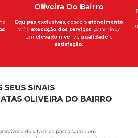
Oliveira Do Bairro
T
na
Equipas exclusivas
, desde o
atendimento
g
os
até à
execução dos serviços
. garantindo
um
elevado nível
de
qualidade
e
satisfação.
 SEUS SINAIS
ATAS OLIVEIRA DO BAIRRO
adável e de alto risco para a saúde em