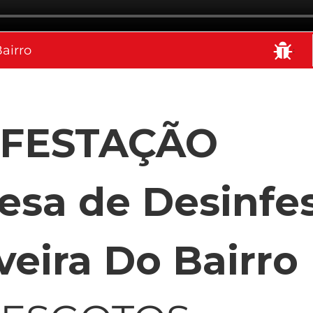
airro
:
NFESTAÇÃO
sa de Desinfe
veira Do Bairro