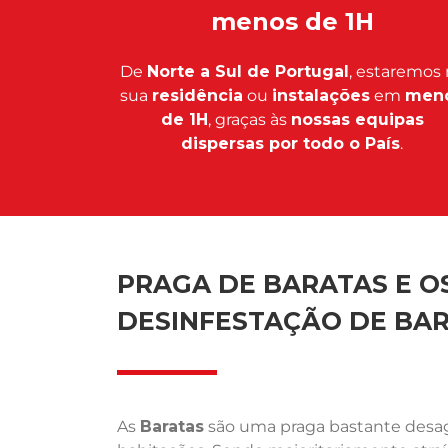
menos de 1H
De
Norte a Sul de Portugal
, estaremos 
sua
residência
ou
instalações
em
men
de 1H
, graças às
nossas equipas
dispersas por todo o País
.
PRAGA DE BARATAS E OS
DESINFESTAÇÃO DE BAR
As
Baratas
são uma praga bastante desagr