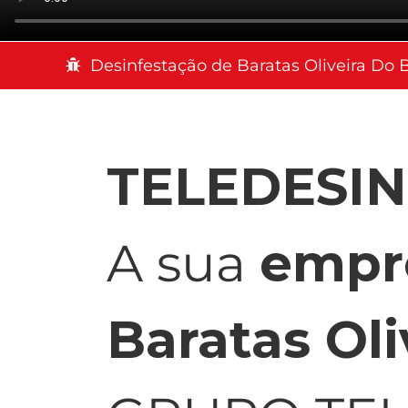
Desinfestação de Baratas Oliveira Do B
TELEDESI
A sua
empre
Baratas Oli