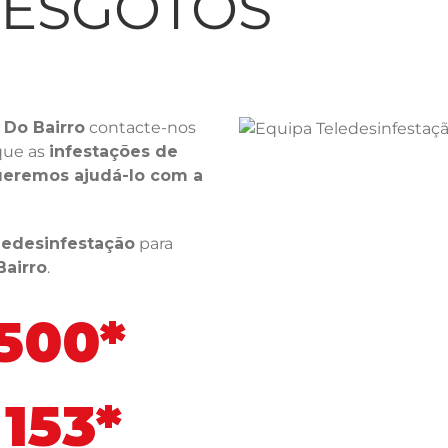
LESGOTOS
 Do Bairro
contacte-nos
que as
infestações de
eremos ajudá-lo com a
ledesinfestação
para
Bairro
.
 500*
153*