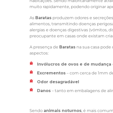
habitações. Sendo maioritariamente atra
muito rapidamente, podendo originar ape
As
Baratas
produzem odores e secreções 
alimentos, transmitindo doenças perigosas
alergias e doenças digestivas (vómitos, di
preocupante em casas onde existam crian
A presença de
Baratas
na sua casa pode d
aspectos:
Invólucros de ovos e de mudança 
Excrementos
– com cerca de 1mm de
Odor desagradável
Danos
– tanto em embalagens de ali
Sendo
animais noturnos
, é mais comum 