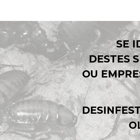
SE 
DESTES S
OU EMPRE
DESINFES
O