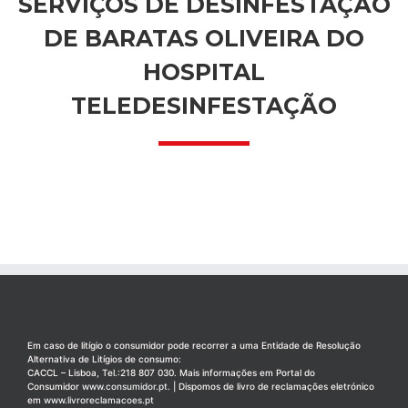
SERVIÇOS DE DESINFESTAÇÃO
DE BARATAS OLIVEIRA DO
HOSPITAL
TELEDESINFESTAÇÃO
Em caso de litígio o consumidor pode recorrer a uma Entidade de Resolução
Alternativa de Litígios de consumo:
CACCL – Lisboa, Tel.:218 807 030. Mais informações em Portal do
Consumidor
www.consumidor.pt
. | Dispomos de livro de reclamações eletrónico
em
www.livroreclamacoes.pt