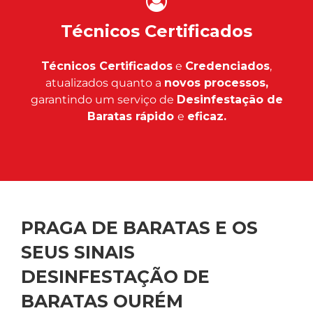
Técnicos Certificados
Técnicos Certificados
e
Credenciados
,
atualizados quanto a
novos processos,
garantindo um serviço de
Desinfestação de
Baratas rápido
e
eficaz.
PRAGA DE BARATAS E OS
SEUS SINAIS
DESINFESTAÇÃO DE
BARATAS OURÉM