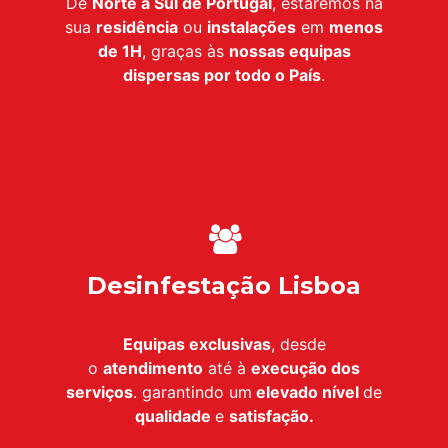
De
Norte a Sul de Portugal
, estaremos na
sua
residência
ou
instalações
em
menos
de 1H
, graças às
nossas equipas
dispersas por todo o País
.
Desinfestação Lisboa
Equipas exclusivas
, desde
o
atendimento
até à
execução dos
serviços
. garantindo um
elevado nível
de
qualidade
e
satisfação.