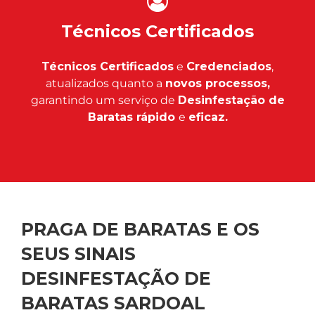
Técnicos Certificados
Técnicos Certificados
e
Credenciados
,
atualizados quanto a
novos processos,
garantindo um serviço de
Desinfestação de
Baratas rápido
e
eficaz.
PRAGA DE BARATAS E OS
SEUS SINAIS
DESINFESTAÇÃO DE
BARATAS SARDOAL