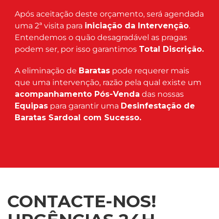
Após aceitação deste orçamento, será agendada
uma 2ª visita para
iniciação da Intervenção
.
Entendemos o quão desagradável as pragas
podem ser, por isso garantimos
Total Discrição.
A eliminação de
Baratas
pode requerer mais
que uma intervenção, razão pela qual existe um
acompanhamento Pós-Venda
das nossas
Equipas
para garantir uma
Desinfestação de
Baratas Sardoal com Sucesso.
CONTACTE-NOS!