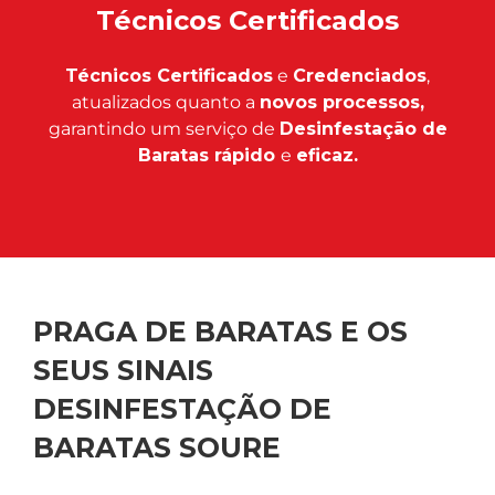
Técnicos Certificados
Técnicos Certificados
e
Credenciados
,
atualizados quanto a
novos processos,
garantindo um serviço de
Desinfestação de
Baratas rápido
e
eficaz.
PRAGA DE BARATAS E OS
SEUS SINAIS
DESINFESTAÇÃO DE
BARATAS SOURE