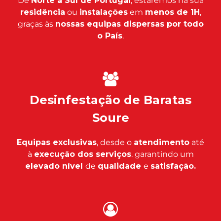
De
Norte a Sul de Portugal
, estaremos na sua
residência
ou
instalações
em
menos de 1H
,
graças às
nossas equipas dispersas por todo
o País
.
Desinfestação de Baratas
Soure
Equipas exclusivas
, desde o
atendimento
até
à
execução dos serviços
. garantindo um
elevado nível
de
qualidade
e
satisfação.