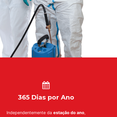
365 Dias por Ano
Independentemente da
estação do ano
,