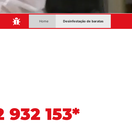
:
Home
Desinfestação de baratas
 932 153*