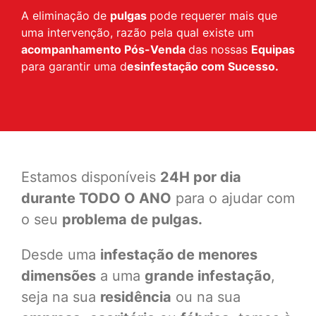
A eliminação de
pulgas
pode requerer mais que
uma intervenção, razão pela qual existe um
acompanhamento Pós-Venda
das nossas
Equipas
para garantir uma d
esinfestação com Sucesso.
Estamos disponíveis
24H por dia
durante TODO O ANO
para o ajudar com
o seu
problema de pulgas.
Desde uma
infestação de menores
dimensões
a uma
grande infestação
,
seja na sua
residência
ou na sua