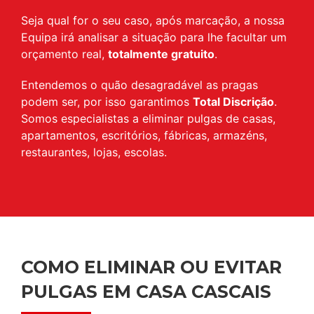
Seja qual for o seu caso, após marcação, a nossa
Equipa irá analisar a situação para lhe facultar um
orçamento real,
totalmente gratuito
.
Entendemos o quão desagradável as pragas
podem ser, por isso garantimos
Total Discrição
.
Somos especialistas a eliminar pulgas de casas,
apartamentos, escritórios, fábricas, armazéns,
restaurantes, lojas, escolas.
COMO ELIMINAR OU EVITAR
PULGAS EM CASA CASCAIS