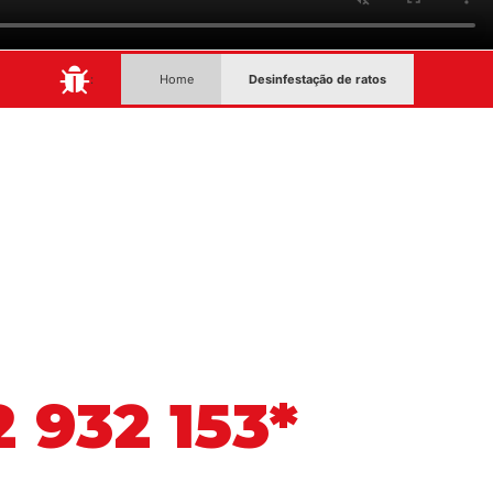
:
Home
Desinfestação de ratos
 932 153*