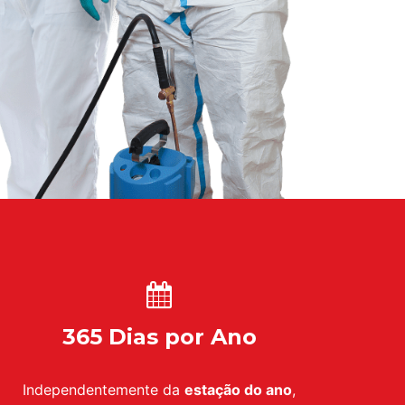
365 Dias por Ano
Independentemente da
estação do ano
,