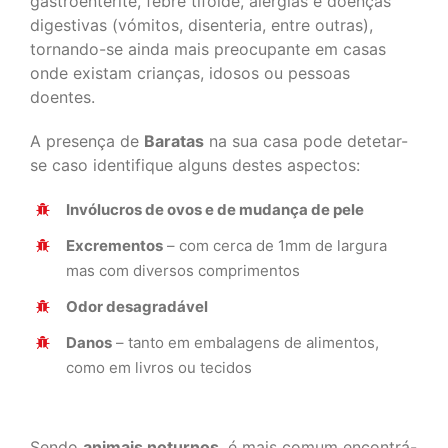
gastroenterite, febre tifóide, alergias e doenças
digestivas (vómitos, disenteria, entre outras),
tornando-se ainda mais preocupante em casas
onde existam crianças, idosos ou pessoas
doentes.
A presença de
Baratas
na sua casa pode detetar-
se caso identifique alguns destes aspectos:
Invólucros de ovos e de mudança de pele
Excrementos
– com cerca de 1mm de largura
mas com diversos comprimentos
Odor desagradável
Danos
– tanto em embalagens de alimentos,
como em livros ou tecidos
Sendo
animais noturnos
, é mais comum encontrá-