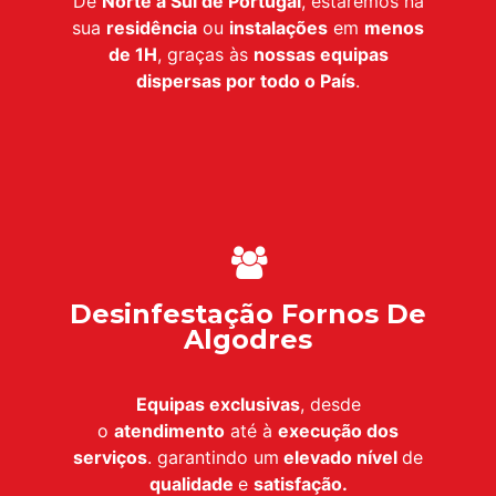
De
Norte a Sul de Portugal
, estaremos na
sua
residência
ou
instalações
em
menos
de 1H
, graças às
nossas equipas
dispersas por todo o País
.
Desinfestação Fornos De
Algodres
Equipas exclusivas
, desde
o
atendimento
até à
execução dos
serviços
. garantindo um
elevado nível
de
qualidade
e
satisfação.