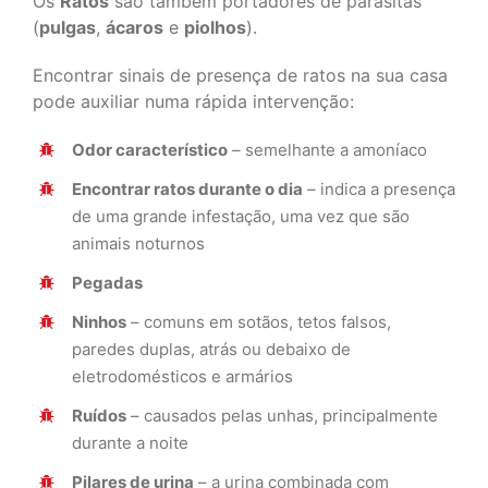
Os
Ratos
são também portadores de parasitas
(
pulgas
,
ácaros
e
piolhos
).
Encontrar sinais de presença de ratos na sua casa
pode auxiliar numa rápida intervenção:
Odor característico
– semelhante a amoníaco
Encontrar ratos durante o dia
– indica a presença
de uma grande infestação, uma vez que são
animais noturnos
Pegadas
Ninhos
– comuns em sotãos, tetos falsos,
paredes duplas, atrás ou debaixo de
eletrodomésticos e armários
Ruídos
– causados pelas unhas, principalmente
durante a noite
Pilares de urina
– a urina combinada com