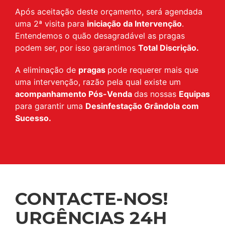
Após aceitação deste orçamento, será agendada
uma 2ª visita para
iniciação da Intervenção
.
Entendemos o quão desagradável as pragas
podem ser, por isso garantimos
Total Discrição.
A eliminação de
pragas
pode requerer mais que
uma intervenção, razão pela qual existe um
acompanhamento Pós-Venda
das nossas
Equipas
para garantir uma
Desinfestação Grândola com
Sucesso.
CONTACTE-NOS!
URGÊNCIAS 24H