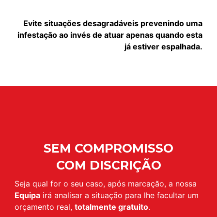
Evite situações desagradáveis prevenindo uma
infestação ao invés de atuar apenas quando esta
já estiver espalhada.
SEM COMPROMISSO
COM DISCRIÇÃO
Seja qual for o seu caso, após marcação, a nossa
Equipa
irá analisar a situação para lhe facultar um
orçamento real,
totalmente gratuito
.