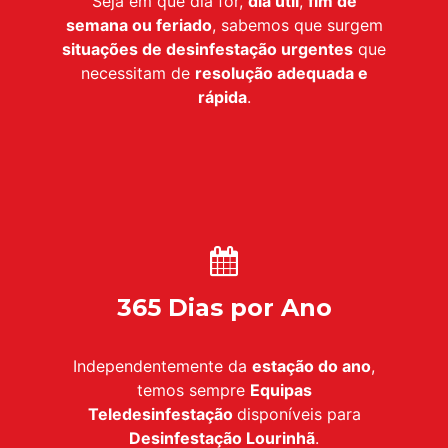
Seja em que dia for,
dia útil
,
fim de
semana ou feriado
, sabemos que surgem
situações de desinfestação urgentes
que
necessitam de
resolução adequada e
rápida
.
365 Dias por Ano
Independentemente da
estação do ano
,
temos sempre
Equipas
Teledesinfestação
disponíveis para
Desinfestação
Lourinhã
.