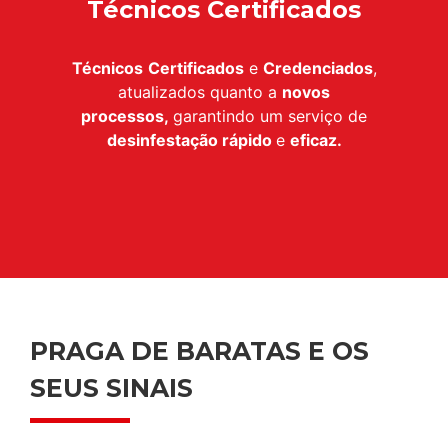
Técnicos Certificados
Técnicos
Certificados
e
Credenciados
,
atualizados quanto a
novos
processos,
garantindo um serviço de
desinfestação
rápido
e
eficaz.
PRAGA DE BARATAS E OS
SEUS SINAIS