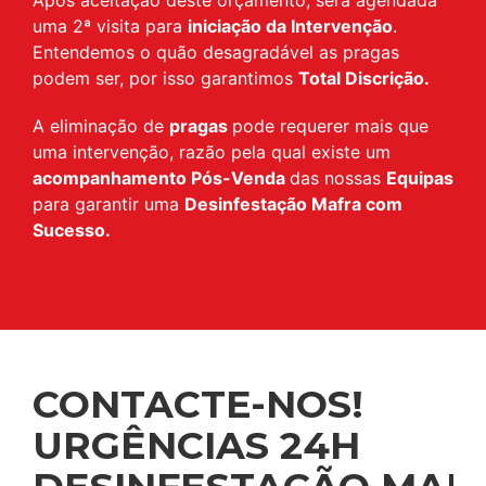
uma 2ª visita para
iniciação da Intervenção
.
Entendemos o quão desagradável as pragas
podem ser, por isso garantimos
Total Discrição.
A eliminação de
pragas
pode requerer mais que
uma intervenção, razão pela qual existe um
acompanhamento Pós-Venda
das nossas
Equipas
para garantir uma
Desinfestação Mafra com
Sucesso.
CONTACTE-NOS!
URGÊNCIAS 24H