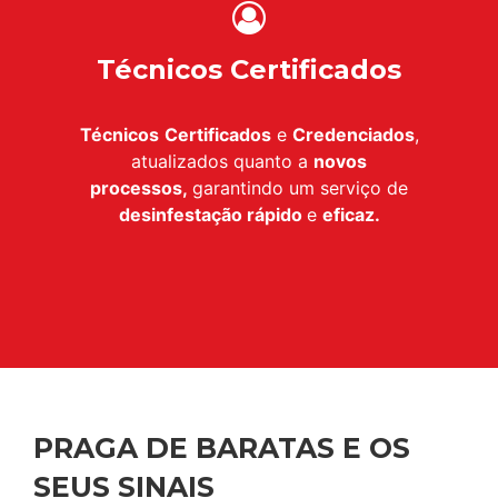
Técnicos Certificados
Técnicos
Certificados
e
Credenciados
,
atualizados quanto a
novos
processos,
garantindo um serviço de
desinfestação
rápido
e
eficaz.
PRAGA DE BARATAS E OS
SEUS SINAIS