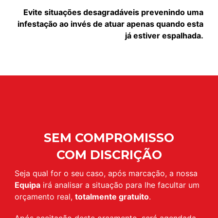
Evite situações desagradáveis prevenindo uma
infestação ao invés de atuar apenas quando esta
já estiver espalhada.
SEM COMPROMISSO
COM DISCRIÇÃO
Seja qual for o seu caso, após marcação, a nossa
Equipa
irá analisar a situação para lhe facultar um
orçamento real,
totalmente gratuito
.
Após aceitação deste orçamento, será agendada