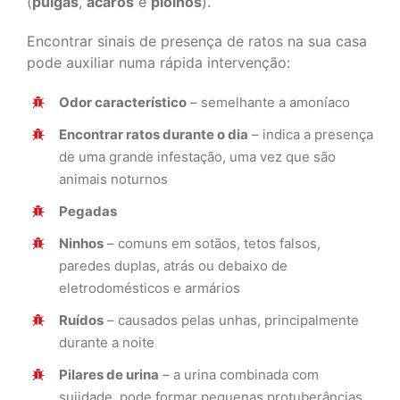
(
pulgas
,
ácaros
e
piolhos
).
Encontrar sinais de presença de ratos na sua casa
pode auxiliar numa rápida intervenção:
Odor característico
– semelhante a amoníaco
Encontrar ratos durante o dia
– indica a presença
de uma grande infestação, uma vez que são
animais noturnos
Pegadas
Ninhos
– comuns em sotãos, tetos falsos,
paredes duplas, atrás ou debaixo de
eletrodomésticos e armários
Ruídos
– causados pelas unhas, principalmente
durante a noite
Pilares de urina
– a urina combinada com
sujidade, pode formar pequenas protuberâncias