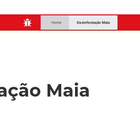
:
Home
Desinfestação Maia
ação Maia