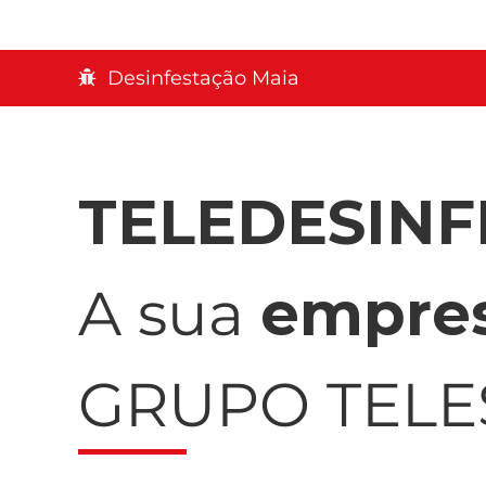
Desinfestação Maia
TELEDESIN
A sua
empres
GRUPO TEL