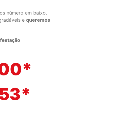
os número em baixo.
gradáveis e
queremos
festação
500*
153*