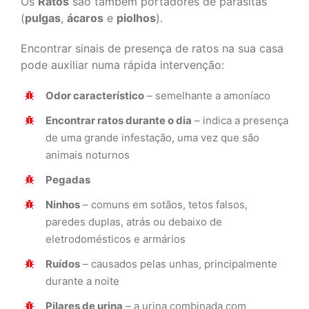
Os
Ratos
são também portadores de parasitas
(
pulgas
,
ácaros
e
piolhos
).
Encontrar sinais de presença de ratos na sua casa
pode auxiliar numa rápida intervenção:
Odor característico
– semelhante a amoníaco
Encontrar ratos durante o dia
– indica a presença
de uma grande infestação, uma vez que são
animais noturnos
Pegadas
Ninhos
– comuns em sotãos, tetos falsos,
paredes duplas, atrás ou debaixo de
eletrodomésticos e armários
Ruídos
– causados pelas unhas, principalmente
durante a noite
Pilares de urina
– a urina combinada com