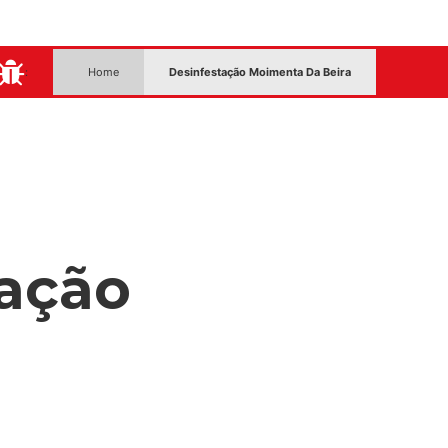
:
Home
Desinfestação Moimenta Da Beira
ação