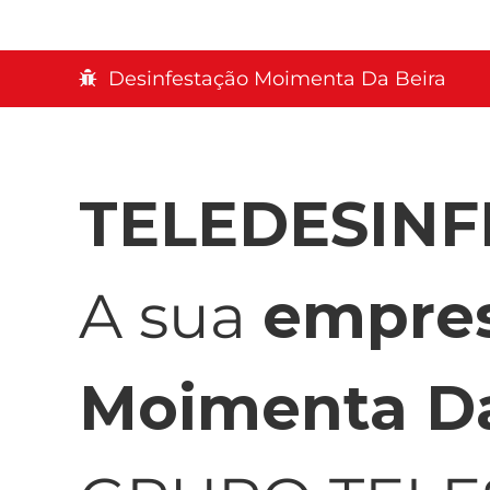
Desinfestação Moimenta Da Beira
TELEDESIN
A sua
empres
Moimenta Da