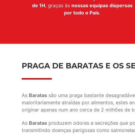
de 1H
, graças às
nossas equipas dispersas
por todo o País
.
PRAGA DE BARATAS E OS SE
As
Baratas
são uma praga bastante desagradável 
maioritariamente atraídas por alimentos, estes 
originar apenas num ano cerca de 2 milhões de b
As
Baratas
produzem odores e secreções que pod
transmitindo doenças perigosas como salmonelas, 