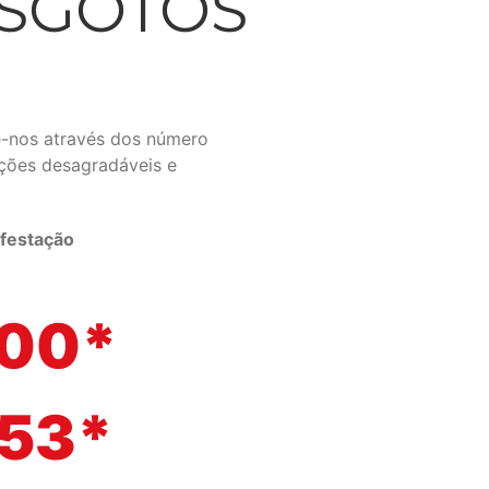
ESGOTOS
-nos através dos número
ações desagradáveis e
festação
500*
153*