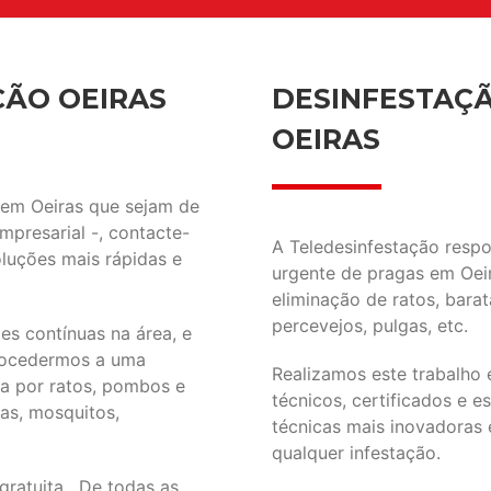
ÇÃO OEIRAS
DESINFESTAÇ
OEIRAS
 em Oeiras que sejam de
empresarial -, contacte-
A Teledesinfestação resp
oluções mais rápidas e
urgente de pragas em Oeir
eliminação de ratos, barat
percevejos, pulgas, etc.
s contínuas na área, e
procedermos a uma
Realizamos este trabalho 
da por ratos, pombos e
técnicos, certificados e e
pas, mosquitos,
técnicas mais inovadoras 
qualquer infestação.
gratuita. De todas as