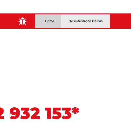
:
Home
Desinfestação Oeiras
 932 153*