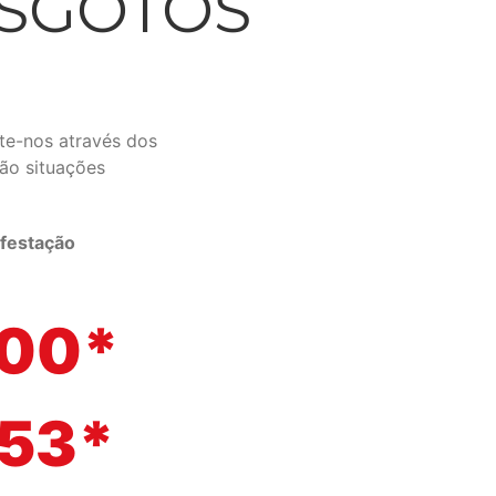
ESGOTOS
te-nos através dos
ão situações
festação
500*
153*