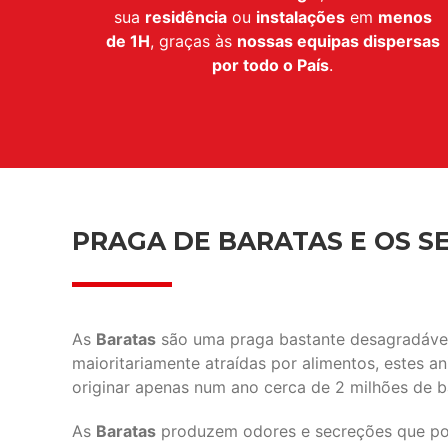
sua
residência
ou
instalações
em
menos
de 1H
, graças às
nossas equipas dispersas
por todo o País
.
PRAGA DE BARATAS E OS SE
As
Baratas
são uma praga bastante desagradável 
maioritariamente atraídas por alimentos, estes 
originar apenas num ano cerca de 2 milhões de b
As
Baratas
produzem odores e secreções que pod