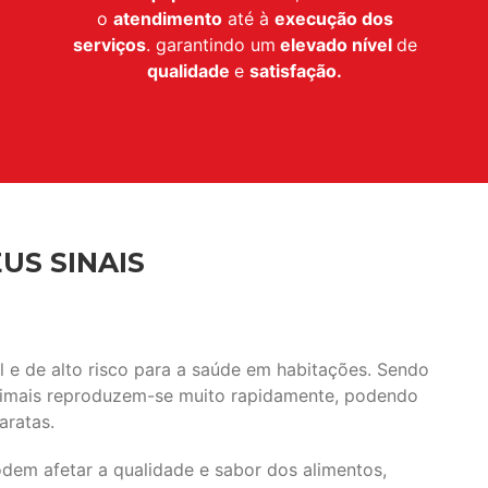
o
atendimento
até à
execução dos
serviços
. garantindo um
elevado nível
de
qualidade
e
satisfação.
US SINAIS
e de alto risco para a saúde em habitações. Sendo
animais reproduzem-se muito rapidamente, podendo
aratas.
em afetar a qualidade e sabor dos alimentos,