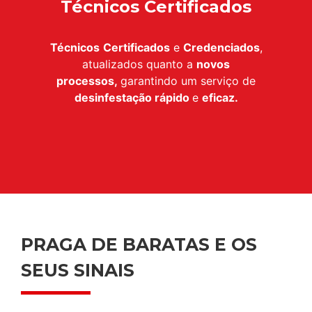
Técnicos Certificados
Técnicos
Certificados
e
Credenciados
,
atualizados quanto a
novos
processos,
garantindo um serviço de
desinfestação
rápido
e
eficaz.
PRAGA DE BARATAS E OS
SEUS SINAIS