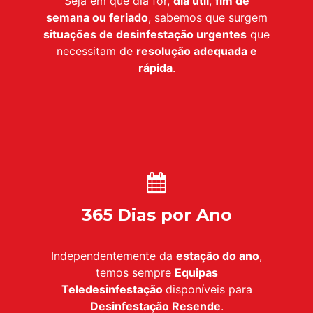
Seja em que dia for,
dia útil
,
fim de
semana ou feriado
, sabemos que surgem
situações de desinfestação urgentes
que
necessitam de
resolução adequada e
rápida
.
365 Dias por Ano
Independentemente da
estação do ano
,
temos sempre
Equipas
Teledesinfestação
disponíveis para
Desinfestação
Resende
.