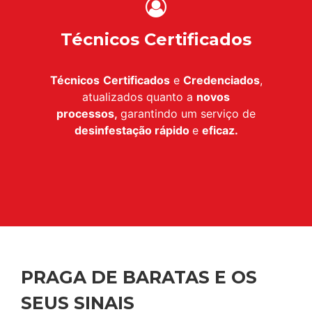
Técnicos Certificados
Técnicos
Certificados
e
Credenciados
,
atualizados quanto a
novos
processos,
garantindo um serviço de
desinfestação
rápido
e
eficaz.
PRAGA DE BARATAS E OS
SEUS SINAIS